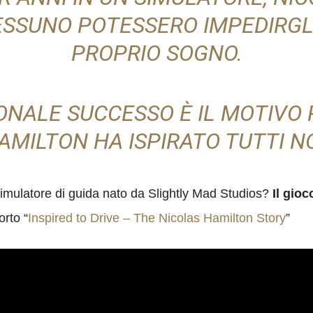
ESSUNO POTESSERO IMPEDIRGLI
PROPRIO SOGNO.
NALE SUCCESSO È IL MOTIVO 
AMILTON HA ISPIRATO TUTTI NO
mulatore di guida nato da Slightly Mad Studios?
Il gioc
orto “
Inspired to Drive – The Nicolas Hamilton Story
”