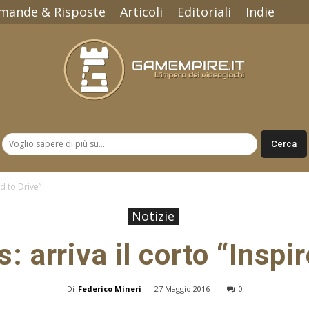
mande & Risposte
Articoli
Editoriali
Indie
Gamempire.it
ed to Drive”
Notizie
: arriva il corto “Inspi
Di
Federico Mineri
-
27 Maggio 2016
0