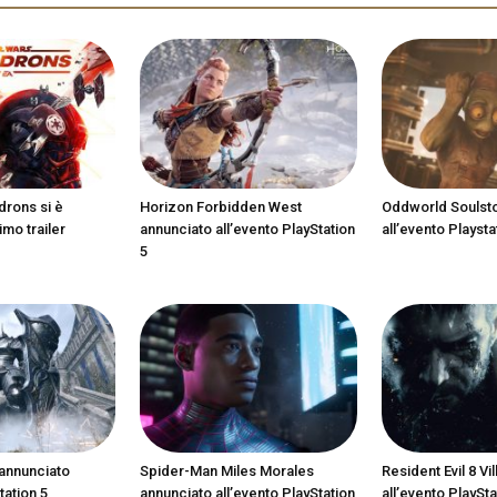
drons si è
Horizon Forbidden West
Oddworld Soulst
imo trailer
annunciato all’evento PlayStation
all’evento Playsta
5
annunciato
Spider-Man Miles Morales
Resident Evil 8 Vi
tation 5
annunciato all’evento PlayStation
all’evento PlaySta