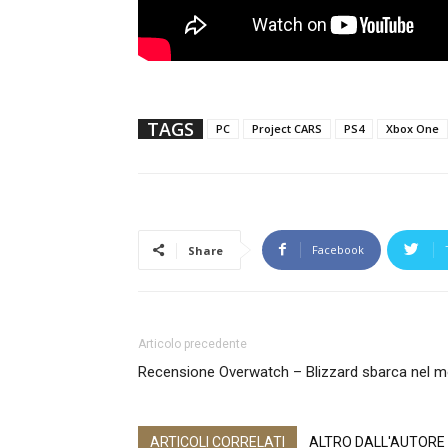
TAGS
PC
Project CARS
PS4
Xbox One
Facebook
Share
Articolo precedente
Recensione Overwatch – Blizzard sbarca nel 
ARTICOLI CORRELATI
ALTRO DALL'AUTORE