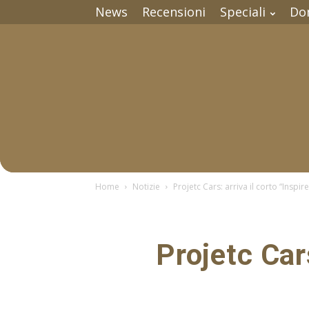
News
Recensioni
Speciali
Do
Home
Notizie
Projetc Cars: arriva il corto “Inspir
Projetc Cars