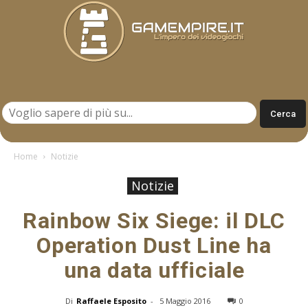
Gamempire.it
Home
Notizie
Notizie
Rainbow Six Siege: il DLC
Operation Dust Line ha
una data ufficiale
Di
Raffaele Esposito
-
5 Maggio 2016
0