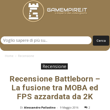
Gamempire.it
Home
Recensione
Recensione
Recensione Battleborn –
La fusione tra MOBA ed
FPS azzardata da 2K
Di
Alessandro Palladino
-
9 Maggio 2016
2