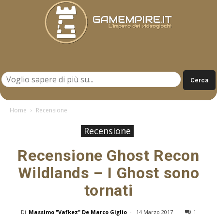
Gamempire.it
Home
Recensione
Recensione
Recensione Ghost Recon
Wildlands – I Ghost sono
tornati
Di
Massimo "Vafkez" De Marco Giglio
-
14 Marzo 2017
1