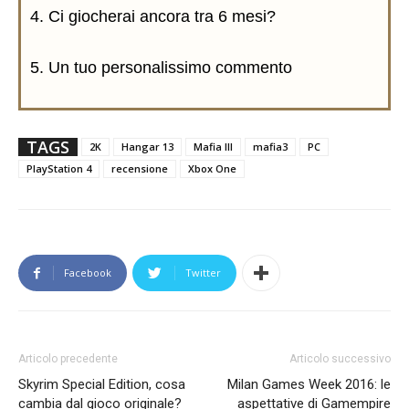
4. Ci giocherai ancora tra 6 mesi?
5. Un tuo personalissimo commento
TAGS
2K
Hangar 13
Mafia III
mafia3
PC
PlayStation 4
recensione
Xbox One
Facebook
Twitter
Articolo precedente
Articolo successivo
Skyrim Special Edition, cosa
Milan Games Week 2016: le
cambia dal gioco originale?
aspettative di Gamempire