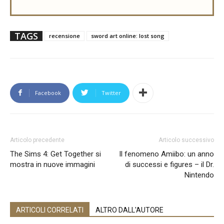
TAGS
recensione
sword art online: lost song
Facebook
Twitter
Articolo precedente
Articolo successivo
The Sims 4: Get Together si
Il fenomeno Amiibo: un anno
mostra in nuove immagini
di successi e figures – il Dr.
Nintendo
ARTICOLI CORRELATI
ALTRO DALL'AUTORE