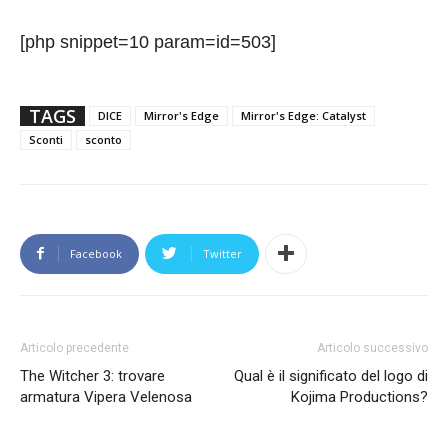
[php snippet=10 param=id=503]
TAGS
DICE
Mirror's Edge
Mirror's Edge: Catalyst
Sconti
sconto
Facebook
Twitter
Articolo precedente
Articolo successivo
The Witcher 3: trovare
Qual è il significato del logo di
armatura Vipera Velenosa
Kojima Productions?