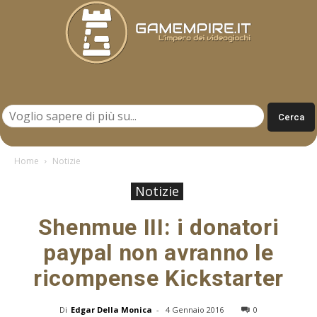
Gamempire.it
Home
Notizie
Notizie
Shenmue III: i donatori
paypal non avranno le
ricompense Kickstarter
Di
Edgar Della Monica
-
4 Gennaio 2016
0