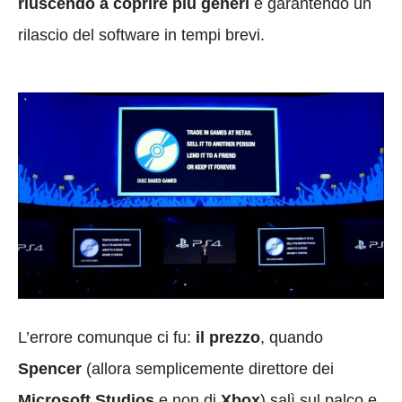
riuscendo a coprire più generi
e garantendo un
rilascio del software in tempi brevi.
L’errore comunque ci fu:
il prezzo
, quando
Spencer
(allora semplicemente direttore dei
Microsoft Studios
e non di
Xbox
) salì sul palco e