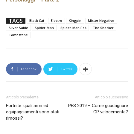
TAGS
Black Cat
Electro
Kingpin
Mister Negative
SIlver Sable
Spider-Man
Spider-Man Ps4
The Shocker
Tombstone
Facebook
Twitter
Articolo precedente
Articolo successivo
Fortnite: quali armi ed
PES 2019 – Come guadagnare
equipaggiamenti sono stati
GP velocemente?
rimossi?