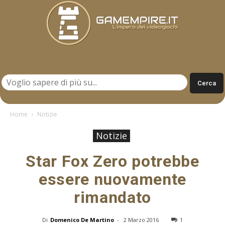
Gamempire.it
Home
Notizie
Notizie
Star Fox Zero potrebbe
essere nuovamente
rimandato
Di
Domenico De Martino
-
2 Marzo 2016
1