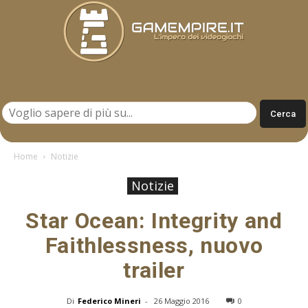
Gamempire.it
Home
Notizie
Notizie
Star Ocean: Integrity and
Faithlessness, nuovo
trailer
Di
Federico Mineri
-
26 Maggio 2016
0