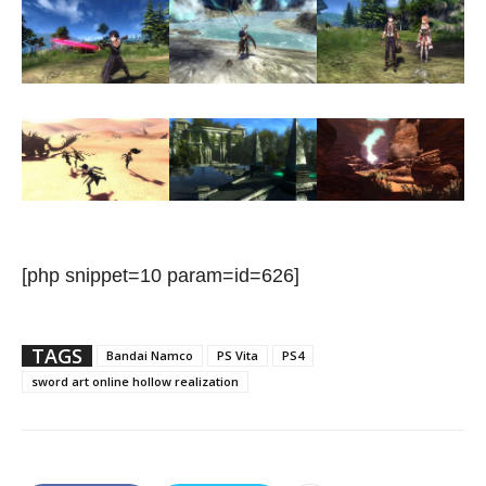
[php snippet=10 param=id=626]
TAGS
Bandai Namco
PS Vita
PS4
sword art online hollow realization