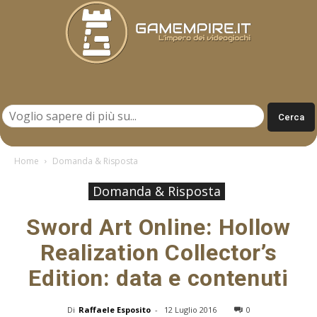
Gamempire.it
Home
Domanda & Risposta
Domanda & Risposta
Sword Art Online: Hollow
Realization Collector’s
Edition: data e contenuti
Di
Raffaele Esposito
-
12 Luglio 2016
0