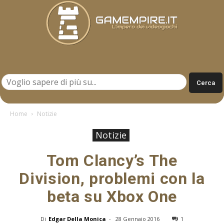
Gamempire.it
Home
Notizie
Notizie
Tom Clancy’s The
Division, problemi con la
beta su Xbox One
Di
Edgar Della Monica
-
28 Gennaio 2016
1