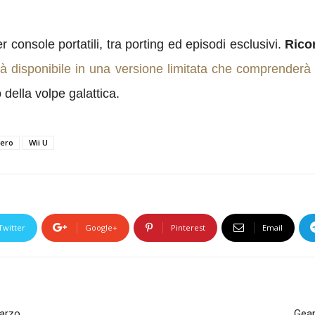
er console portatili, tra porting ed episodi esclusivi.
Rico
à disponibile in una versione limitata che comprenderà
della volpe galattica.
Zero
Wii U
Twitter
Google+
Pinterest
Email
Marzo
Gear