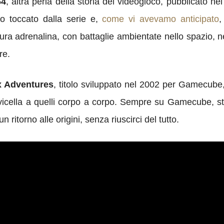
64
, altra perla della storia del videogioco, pubblicato 
to toccato dalla serie e,
come vi avevamo anticipato
,
pura adrenalina, con battaglie ambientate nello spazio, nei 
re.
ox Adventures
, titolo sviluppato nel 2002 per Gamecube
avicella a quelli corpo a corpo. Sempre su Gamecube, st
 ritorno alle origini, senza riuscirci del tutto.