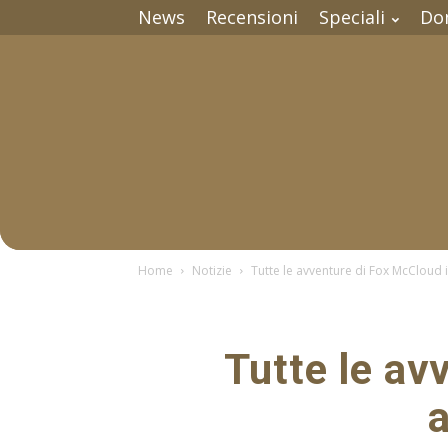
News
Recensioni
Speciali
Do
Home
Notizie
Tutte le avventure di Fox McCloud i
Tutte le av