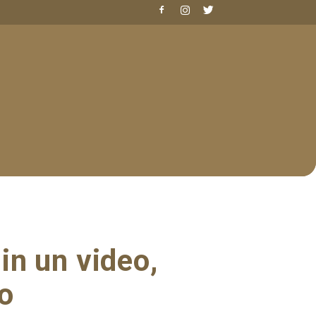
in un video,
o