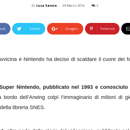
Di
Luca Savoia
-
24 Marzo 2016
2
ook
Twitter
Google+
Pinterest
avvicina e Nintendo ha deciso di scaldare il cuore dei
r Super Nintendo, pubblicato nel 1993 e conosciut
a bordo dell’Arwing colpì l’immaginario di milioni di g
 della libreria SNES.