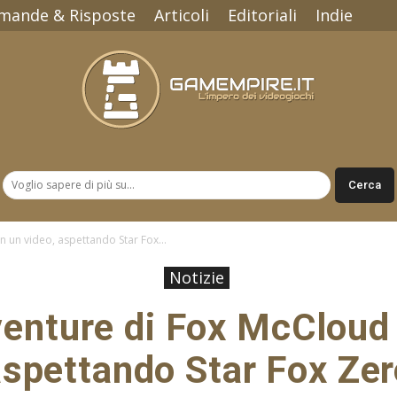
mande & Risposte
Articoli
Editoriali
Indie
Gamempire.it
n un video, aspettando Star Fox...
Notizie
venture di Fox McCloud 
aspettando Star Fox Zer