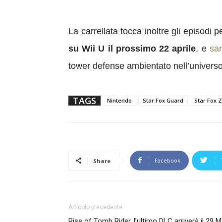
La carrellata tocca inoltre gli episodi p
su Wii U il prossimo 22 aprile
, e
sar
tower defense ambientato nell’universo 
TAGS
Nintendo
Star Fox Guard
Star Fox 
Facebook
Share
Articolo precedente
Rise of Tomb Rider, l’ultimo DLC arriverà il 29 