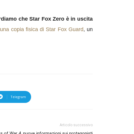
rdiamo che Star Fox Zero è in uscita
 una copia fisica di Star Fox Guard
, un
Telegram
Articolo successivo
s of War 4, nuove informazioni sui protagonisti