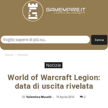
Gamempire.it
Home
Notizie
Notizie
World of Warcraft Legion:
data di uscita rivelata
Di
Valentino Mucelli
-
19 Aprile 2016
2