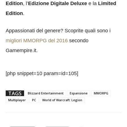
Edition
, l’
Edizione Digitale Deluxe
e la
Limited
Edition
.
Appassionati del genere? Scoprite quali sono i
migliori MMORPG del 2016
secondo
Gamempire.it.
[php snippet=10 param=id=105]
TAGS
Blizzard Entertainment
Espansione
MMORPG
Multiplayer
PC
World of Warcraft: Legion