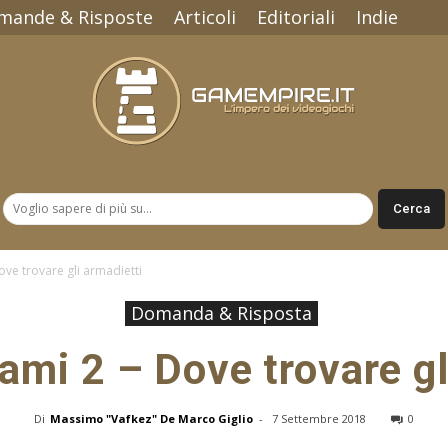
mande & Risposte
Articoli
Editoriali
Indie
Gamempire.it
ve trovare gli armadietti
Domanda & Risposta
mi 2 – Dove trovare gl
Di
Massimo "Vafkez" De Marco Giglio
-
7 Settembre 2018
0