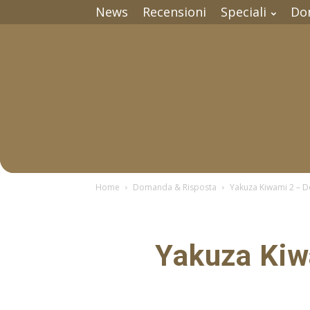
News
Recensioni
Speciali
Do
Home
Domanda & Risposta
Yakuza Kiwami 2 – Do
Yakuza Kiwa