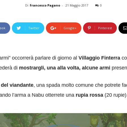
Di
Francesco Pagano
-
21 Maggio 2017
0
ook
Twitter
Google+
Pinterest
armi” occorrerà parlare di giorno al
Villaggio Finterra
c
iederà di
mostrargli, una alla volta, alcune armi
present
del viandante
, una spada molto comune che potrete fac
ando l’arma a Nabu otterrete una
rupia rossa
(20 rupie)