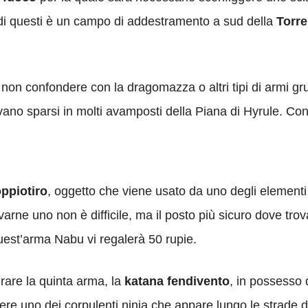
 di questi è un campo di addestramento a sud della
Torre
 non confondere con la dragomazza o altri tipi di armi g
ano sparsi in molti avamposti della Piana di Hyrule. Con
ppiotiro
, oggetto che viene usato da uno degli elementi
rne uno non è difficile, ma il posto più sicuro dove trova
est’arma Nabu vi regalerà 50 rupie.
rare la quinta arma, la
katana fendivento
, in possesso 
re uno dei corpulenti ninja che appare lungo le strade 