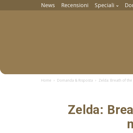
News
Recensioni
Speciali
Do
Home
Domanda & Risposta
Zelda: Breath of the 
Zelda: Brea
m