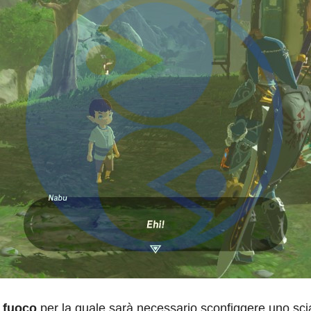
 fuoco
per la quale sarà necessario sconfiggere uno sci