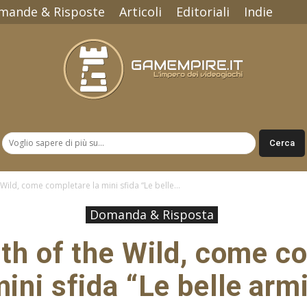
mande & Risposte
Articoli
Editoriali
Indie
Gamempire.it
Wild, come completare la mini sfida “Le belle...
Domanda & Risposta
th of the Wild, come c
ini sfida “Le belle arm