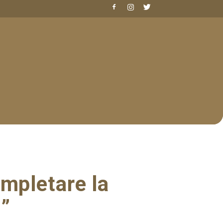
ompletare la
i”