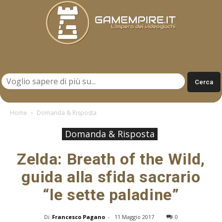
Gamempire.it
Home
Domanda & Risposta
Domanda & Risposta
Zelda: Breath of the Wild,
guida alla sfida sacrario
“le sette paladine”
Di
Francesco Pagano
-
11 Maggio 2017
0