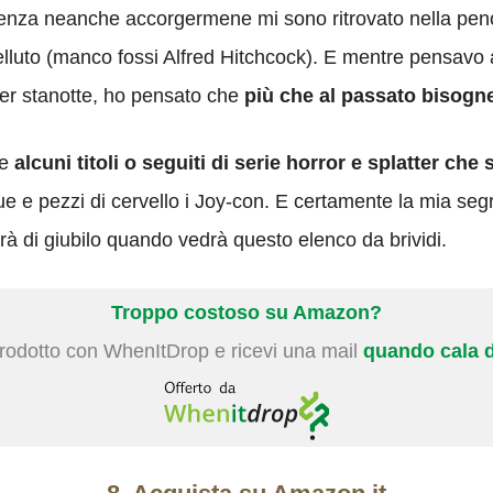
senza neanche accorgermene mi sono ritrovato nella pen
elluto (manco fossi Alfred Hitchcock). E mentre pensavo
per stanotte, ho pensato che
più che al passato bisogn
te
alcuni titoli o seguiti di serie horror e splatter che
ue e pezzi di cervello i Joy-con. E certamente la mia se
erà di giubilo quando vedrà questo elenco da brividi.
Troppo costoso su Amazon?
prodotto con WhenItDrop e ricevi una mail
quando cala d