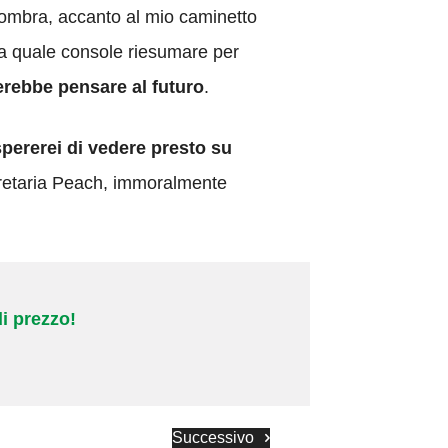
ombra, accanto al mio caminetto
 a quale console riesumare per
erebbe pensare al futuro
.
 spererei di vedere presto su
gretaria Peach, immoralmente
i prezzo!
Successivo
Successivo