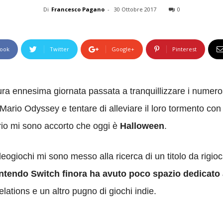
Di
Francesco Pagano
-
30 Ottobre 2017
0
ook
Twitter
Google+
Pinterest
ra ennesima giornata passata a tranquillizzare i numerosi
Mario Odyssey e tentare di alleviare il loro tormento c
ario mi sono accorto che oggi è
Halloween
.
ideogiochi mi sono messo alla ricerca di un titolo da rigi
ntendo Switch finora ha avuto poco spazio dedicato ai
ations e un altro pugno di giochi indie.