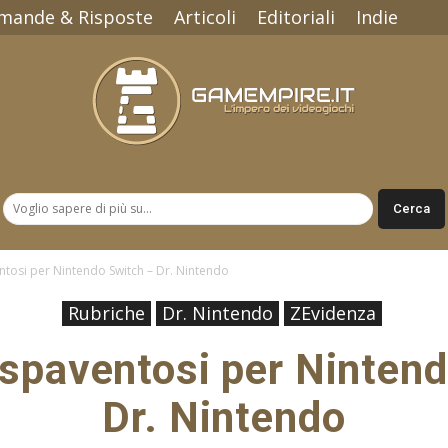
mande & Risposte
Articoli
Editoriali
Indie
Gamempire.it
ntosi per Nintendo Switch – Dr. Nintendo
Rubriche
Dr. Nintendo
ZEvidenza
 spaventosi per Ninten
Dr. Nintendo