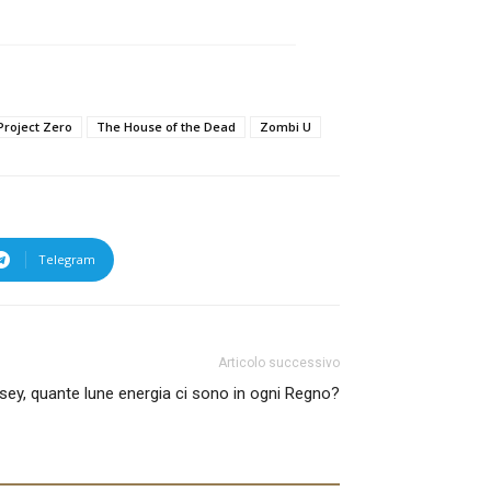
Project Zero
The House of the Dead
Zombi U
Telegram
Articolo successivo
ey, quante lune energia ci sono in ogni Regno?