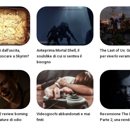
 dall’uscita,
Anteprima Mortal Shell, il
The Last of Us:
giocare a Skyrim?
soulslike di cui si sentiva il
per viverlo vera
bisogno
2 review boming:
Videogiochi abbandonati e mai
Recensione The L
ature di odio
finiti
Parte 2, una vend