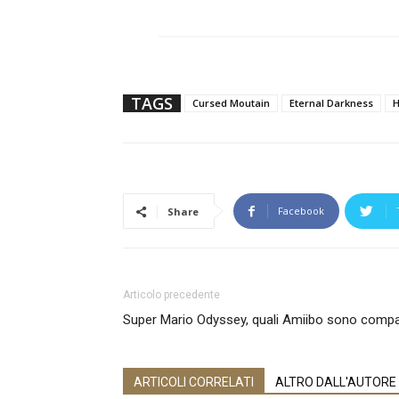
TAGS
Cursed Moutain
Eternal Darkness
H
Facebook
Share
Articolo precedente
Super Mario Odyssey, quali Amiibo sono compat
ARTICOLI CORRELATI
ALTRO DALL'AUTORE