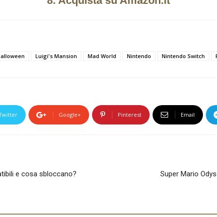
8. Acquista su Amazon.it
alloween
Luigi's Mansion
Mad World
Nintendo
Nintendo Switch
Twitter
Google+
Pinterest
Email
ibili e cosa sbloccano?
Super Mario Odyss