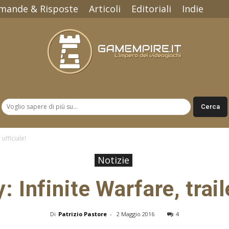
mande & Risposte
Articoli
Editoriali
Indie
Gamempire.it
 ufficiale!
Notizie
: Infinite Warfare, trail
Di
Patrizio Pastore
-
2 Maggio 2016
4