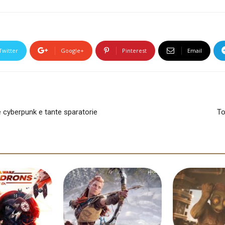
Twitter
Google+
Pinterest
Email
yberpunk e tante sparatorie
To