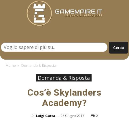
Gamempire.it
Home
Domanda & Risposta
Domanda & Risposta
Cos’è Skylanders
Academy?
Di
Luigi Gatta
-
25 Giugno 2016
2