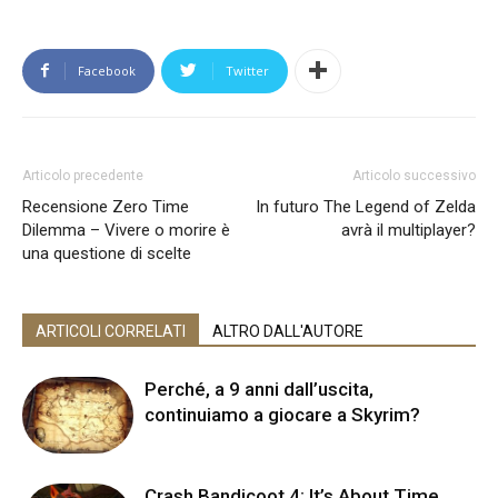
Facebook
Twitter
Articolo precedente
Articolo successivo
Recensione Zero Time
In futuro The Legend of Zelda
Dilemma – Vivere o morire è
avrà il multiplayer?
una questione di scelte
ARTICOLI CORRELATI
ALTRO DALL'AUTORE
Perché, a 9 anni dall’uscita,
continuiamo a giocare a Skyrim?
Crash Bandicoot 4: It’s About Time,