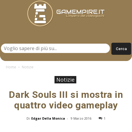
Gamempire.it
Home
Notizie
Notizie
Dark Souls III si mostra in
quattro video gameplay
Di
Edgar Della Monica
-
9 Marzo 2016
1