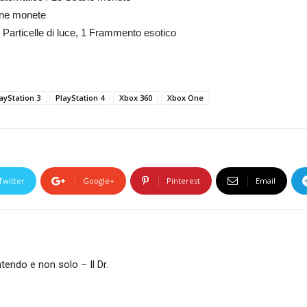
ane monete
3 Particelle di luce, 1 Frammento esotico
ayStation 3
PlayStation 4
Xbox 360
Xbox One
Twitter
Google+
Pinterest
Email
endo e non solo – Il Dr.