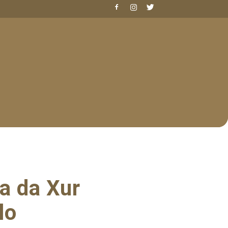
ta da Xur
lo