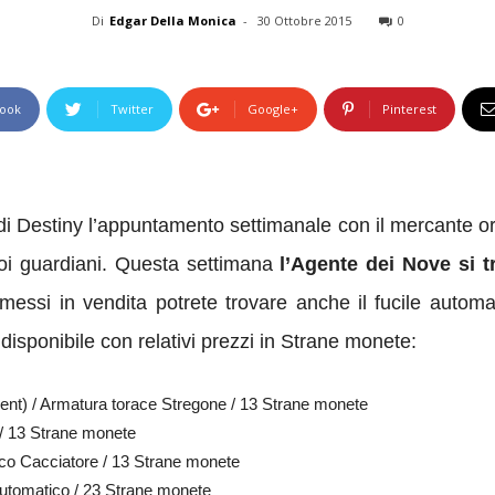
Di
Edgar Della Monica
-
30 Ottobre 2015
0
ook
Twitter
Google+
Pinterest
Destiny l’appuntamento settimanale con il mercante ori
voi guardiani. Questa settimana
l’Agente dei Nove si t
 messi in vendita potrete trovare anche il fucile autom
disponibile con relativi prezzi in Strane monete:
ment) / Armatura torace Stregone / 13 Strane monete
 / 13 Strane monete
sco Cacciatore / 13 Strane monete
 Automatico / 23 Strane monete