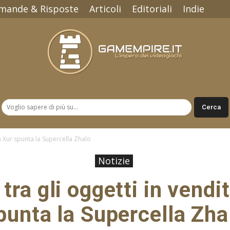
mande & Risposte
Articoli
Editoriali
Indie
Gamempire.it
da Xur spunta la Supercella Zhalo
Notizie
 tra gli oggetti in vendi
punta la Supercella Zha