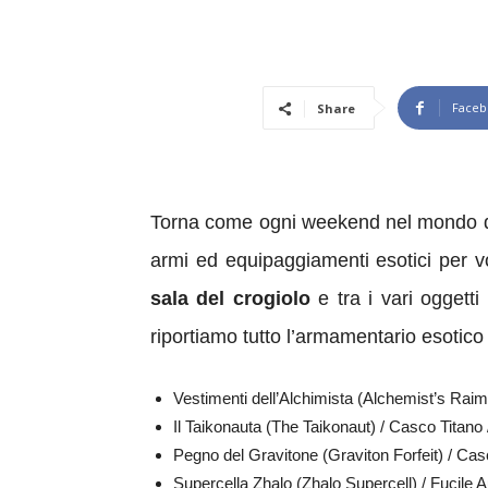
Faceb
Share
Torna come ogni weekend nel mondo di 
armi ed equipaggiamenti esotici per 
sala del crogiolo
e tra i vari oggetti
riportiamo tutto l’armamentario esotico 
Vestimenti dell’Alchimista (Alchemist’s Rai
Il Taikonauta (The Taikonaut) / Casco Titano
Pegno del Gravitone (Graviton Forfeit) / Ca
Supercella Zhalo (Zhalo Supercell) / Fucile