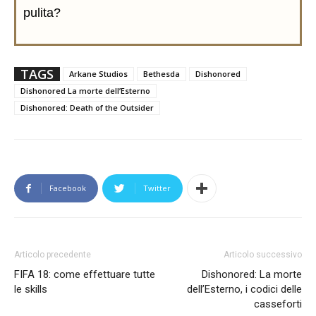
pulita?
TAGS
Arkane Studios
Bethesda
Dishonored
Dishonored La morte dell’Esterno
Dishonored: Death of the Outsider
Facebook
Twitter
Articolo precedente
Articolo successivo
FIFA 18: come effettuare tutte
Dishonored: La morte
le skills
dell’Esterno, i codici delle
casseforti