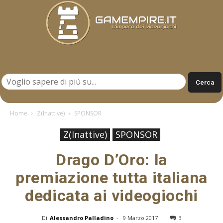
Gamempire.it
Home
Z(Inattive)
SPONSOR
Z(Inattive)
SPONSOR
Drago D’Oro: la
premiazione tutta italiana
dedicata ai videogiochi
Di
Alessandro Palladino
-
9 Marzo 2017
3