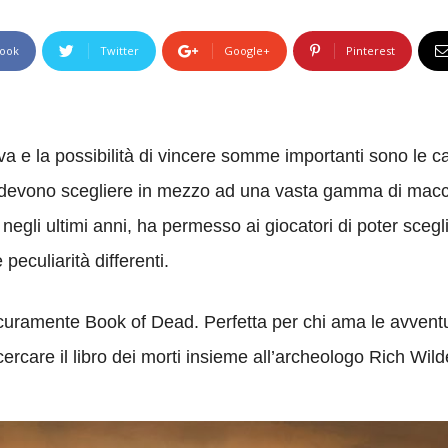
ook
Twitter
Google+
Pinterest
tiva e la possibilità di vincere somme importanti sono le c
o devono scegliere in mezzo ad una vasta gamma di macc
 negli ultimi anni, ha permesso ai giocatori di poter sceg
 peculiarità differenti.
icuramente Book of Dead. Perfetta per chi ama le avventu
a cercare il libro dei morti insieme all’archeologo Rich Wild