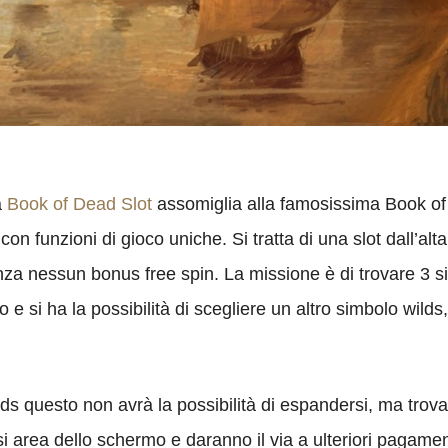
​
Book of Dead Slot
​ assomiglia alla famosissima Book 
n funzioni di gioco uniche. Si tratta di una slot dall’alta v
enza nessun bonus free spin. La missione è di trovare 3 si
bro e si ha la possibilità di scegliere un altro simbolo wi
ds questo non avrà la possibilità di espandersi, ma trovan
i area dello schermo e daranno il via a ulteriori pagament