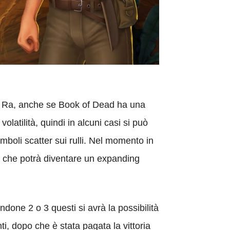
of Ra, anche se Book of Dead ha una
olatilità, quindi in alcuni casi si può
mboli scatter sui rulli. Nel momento in
lds, che potrà diventare un expanding
done 2 o 3 questi si avrà la possibilità
i, dopo che è stata pagata la vittoria