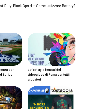
 of Duty: Black Ops 4 – Come utilizzare Battery?
lestra per
Let’s Play: il festival del
ld Series
videogioco di Roma per tutti i
giocatori