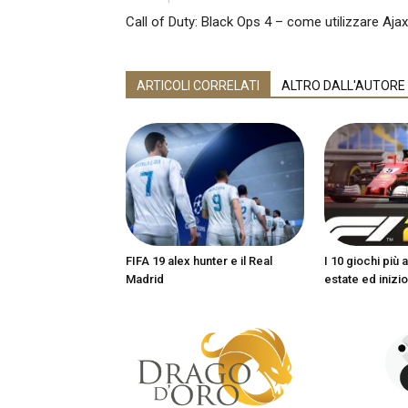
Call of Duty: Black Ops 4 – come utilizzare Aja
ARTICOLI CORRELATI
ALTRO DALL'AUTORE
FIFA 19 alex hunter e il Real
I 10 giochi più a
Madrid
estate ed inizi