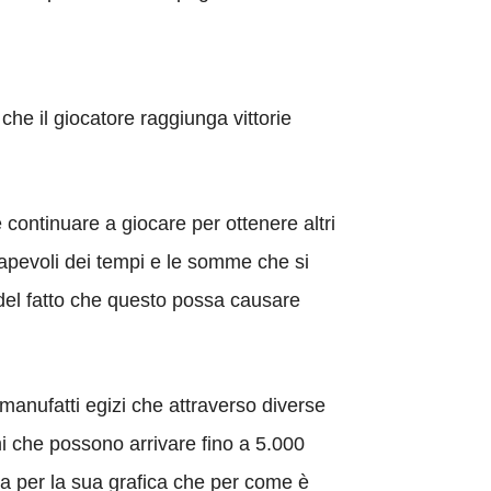
che il giocatore raggiunga vittorie
e continuare a giocare per ottenere altri
apevoli dei tempi e le somme che si
del fatto che questo possa causare
 manufatti egizi che attraverso diverse
i che possono arrivare fino a 5.000
ia per la sua grafica che per come è