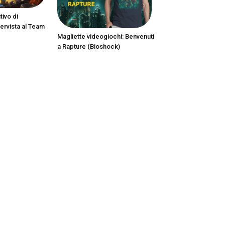
ivo di
ervista al Team
Magliette videogiochi: Benvenuti
a Rapture (Bioshock)