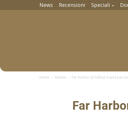
News
Recensioni
Speciali
Do
Home
Notizie
Far Harbor di Fallout 4 avrà più c
Far Harbor