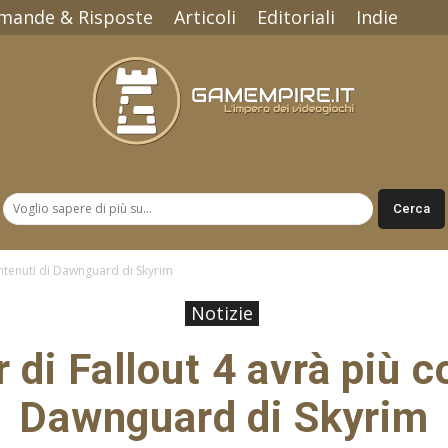
mande & Risposte
Articoli
Editoriali
Indie
Gamempire.it
ontenuti di Dawnguard di Skyrim
Notizie
 di Fallout 4 avrà più c
Dawnguard di Skyrim