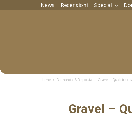
News
Recensioni
Speciali
Do
Home
Domanda & Risposta
Gravel – Quali tracc
Gravel – Qu