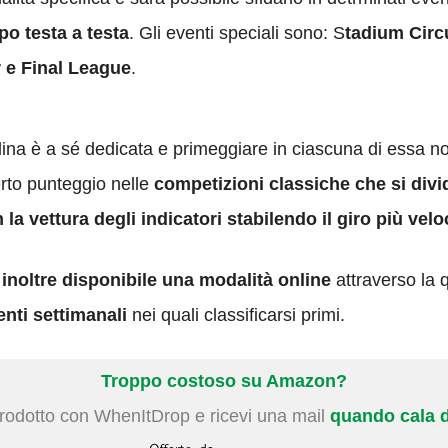
po testa a testa
. Gli eventi speciali sono: S
tadium Circ
 e Final League
.
na è a sé dedicata e primeggiare in ciascuna di essa non 
erto punteggio nelle
competizioni classiche che si divid
a vettura degli indicatori stabilendo il giro più vel
inoltre disponibile una modalità online
attraverso la q
enti settimanali
nei quali classificarsi primi.
Troppo costoso su Amazon?
prodotto con WhenItDrop e ricevi una mail
quando cala d