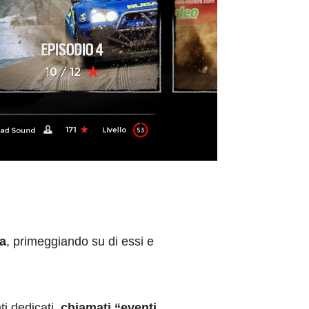
na
, primeggiando su di essi e
ti dedicati,
chiamati “eventi