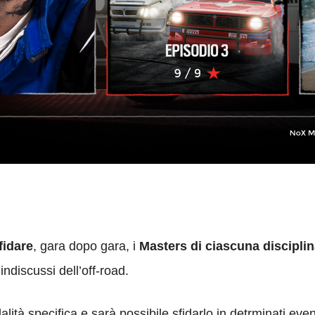
fidare
, gara dopo gara, i
Masters di ciascuna discipli
indiscussi dell’off-road.
ità specifica e sarà possibile sfidarlo in detrminati even