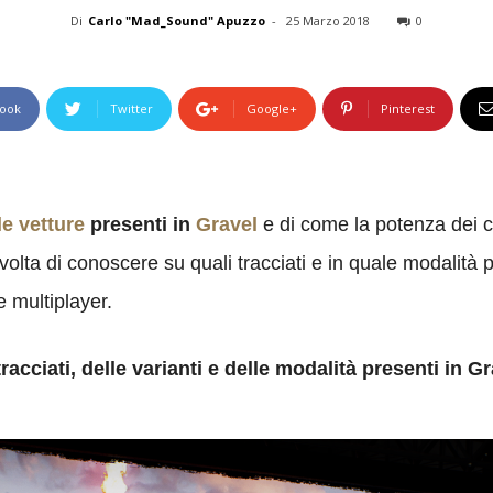
Di
Carlo "Mad_Sound" Apuzzo
-
25 Marzo 2018
0
ook
Twitter
Google+
Pinterest
le vetture
presenti in
Gravel
e di come la potenza dei cav
lta di conoscere su quali tracciati e in quale modalità p
e multiplayer.
acciati, delle varianti e delle modalità presenti in G