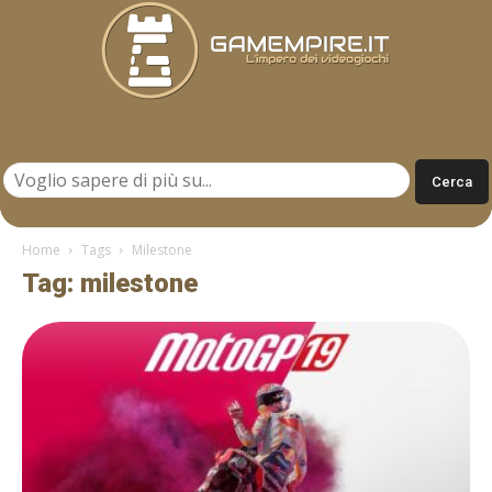
Gamempire.it
Home
Tags
Milestone
Tag: milestone