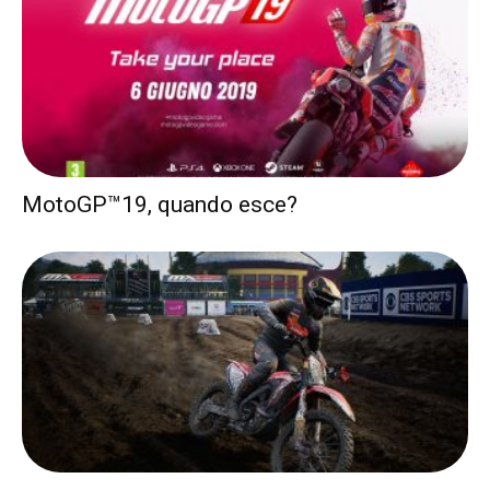
MotoGP™19, quando esce?