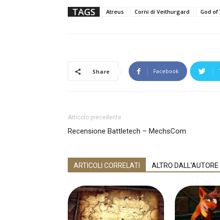
TAGS
Atreus
Corni di Veithurgard
God of
Facebook
Share
Articolo precedente
Recensione Battletech – MechsCom
ARTICOLI CORRELATI
ALTRO DALL'AUTORE