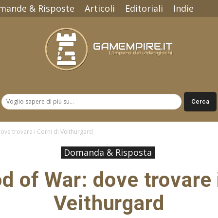
mande & Risposte
Articoli
Editoriali
Indie
Gamempire.it
ve trovare i Corni di Veithurgard
Domanda & Risposta
d of War: dove trovare i
Veithurgard