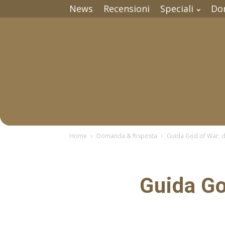
News
Recensioni
Speciali
Do
Home
Domanda & Risposta
Guida God of War: do
Guida Go