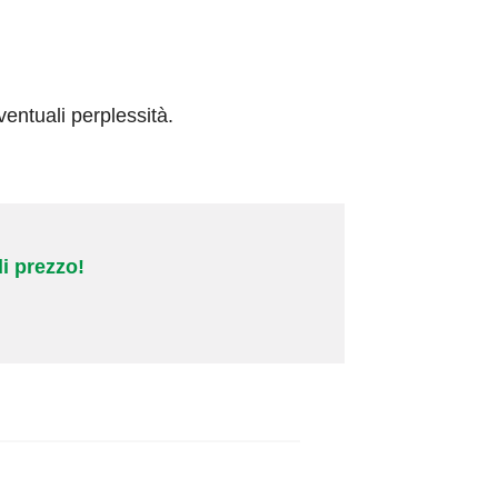
entuali perplessità.
i prezzo!