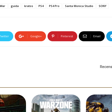
 War
guida
kratos
PS4
PS4 Pro
Santa Monica Studio
SONY
Twitter
Google+
Pinterest
Email
Recensi