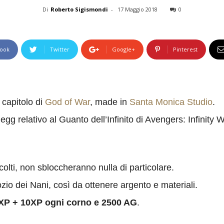
Di
Roberto Sigismondi
-
17 Maggio 2018
0
ook
Twitter
Google+
Pinterest
 capitolo di
God of War
, made in
Santa Monica Studio
.
 egg relativo al Guanto dell’Infinito di Avengers: Infinity
ccolti, non sbloccheranno nulla di particolare.
io dei Nani, così da ottenere argento e materiali.
XP + 10XP ogni corno e 2500 AG
.