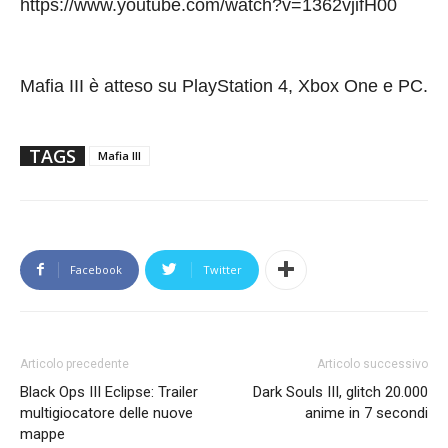
https://www.youtube.com/watch?v=1362vjifH00
Mafia III è atteso su PlayStation 4, Xbox One e PC.
TAGS
Mafia III
Facebook
Twitter
Articolo precedente
Articolo successivo
Black Ops III Eclipse: Trailer
Dark Souls III, glitch 20.000
multigiocatore delle nuove
anime in 7 secondi
mappe