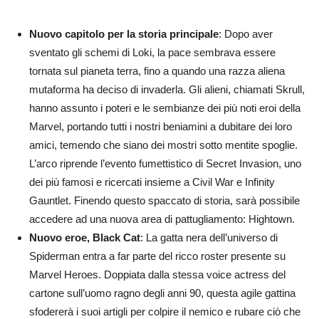
Nuovo capitolo per la storia principale
: Dopo aver
sventato gli schemi di Loki, la pace sembrava essere
tornata sul pianeta terra, fino a quando una razza aliena
mutaforma ha deciso di invaderla. Gli alieni, chiamati Skrull,
hanno assunto i poteri e le sembianze dei più noti eroi della
Marvel, portando tutti i nostri beniamini a dubitare dei loro
amici, temendo che siano dei mostri sotto mentite spoglie.
L’arco riprende l’evento fumettistico di Secret Invasion, uno
dei più famosi e ricercati insieme a Civil War e Infinity
Gauntlet. Finendo questo spaccato di storia, sarà possibile
accedere ad una nuova area di pattugliamento: Hightown.
Nuovo eroe, Black Cat
: La gatta nera dell’universo di
Spiderman entra a far parte del ricco roster presente su
Marvel Heroes. Doppiata dalla stessa voice actress del
cartone sull’uomo ragno degli anni 90, questa agile gattina
sfodererà i suoi artigli per colpire il nemico e rubare ciò che