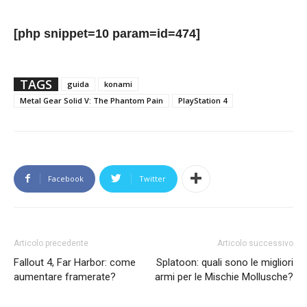
[php snippet=10 param=id=474]
TAGS
guida
konami
Metal Gear Solid V: The Phantom Pain
PlayStation 4
Facebook
Twitter
Articolo precedente
Articolo successivo
Fallout 4, Far Harbor: come
Splatoon: quali sono le migliori
aumentare framerate?
armi per le Mischie Mollusche?