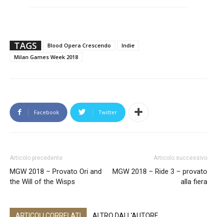
TAGS
Blood Opera Crescendo
Indie
Milan Games Week 2018
Facebook
Twitter
Articolo precedente
Articolo successivo
MGW 2018 – Provato Ori and
MGW 2018 – Ride 3 – provato
the Will of the Wisps
alla fiera
ARTICOLI CORRELATI
ALTRO DALL'AUTORE