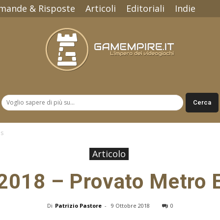
mande & Risposte
Articoli
Editoriali
Indie
Gamempire.it
us
Articolo
018 – Provato Metro 
Di
Patrizio Pastore
-
9 Ottobre 2018
0