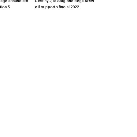
llage annunciato
Destiny 2, la Stagione degli Arrivi
tion 5
e il supporto fino al 2022