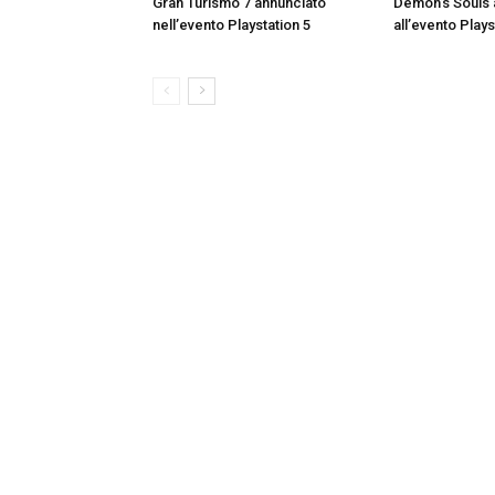
Gran Turismo 7 annunciato
Demon’s Souls 
nell’evento Playstation 5
all’evento Plays