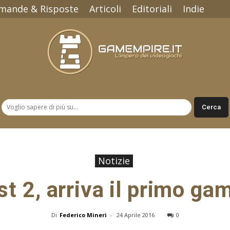
mande & Risposte
Articoli
Editoriali
Indie
Gamempire.it
Notizie
st 2, arriva il primo ga
Di
Federico Mineri
-
24 Aprile 2016
0