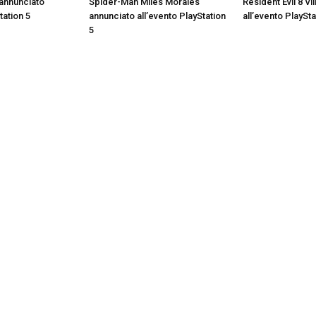
annunciato
Spider-Man Miles Morales
Resident Evil 8 Vi
tation 5
annunciato all’evento PlayStation
all’evento PlaySta
5