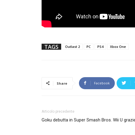
TAGS
Outlast 2
PC
PS4
Xbox One
Facebook
Share
Articolo precedente
Goku debutta in Super Smash Bros. Wii U graz