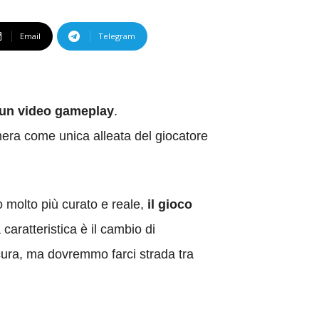
Email
Telegram
n un video gameplay
.
amera come unica alleata del giocatore
 molto più curato e reale,
il gioco
caratteristica è il cambio di
 cura, ma dovremmo farci strada tra