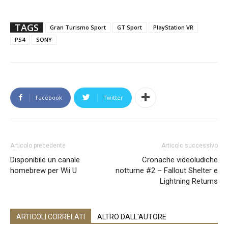
TAGS
Gran Turismo Sport
GT Sport
PlayStation VR
PS4
SONY
Facebook
Twitter
Articolo precedente
Articolo successivo
Disponibile un canale
Cronache videoludiche
homebrew per Wii U
notturne #2 – Fallout Shelter e
Lightning Returns
ARTICOLI CORRELATI
ALTRO DALL'AUTORE