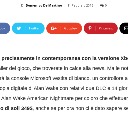
Di
Domenico De Martino
-
11 Febbraio 2016
0
ook
Twitter
Google+
Pinterest
 precisamente in contemporanea con la versione X
er del gioco, che troverete in calce alla news. Ma le noti
 la console Microsoft vestita di bianco, un controllore a
opia digitale di Alan Wake con relativi due DLC e 14 gi
 Alan Wake American Nightmare per coloro che effettuera
o di soli 349$
, anche se per ora non ci è dato sapere s