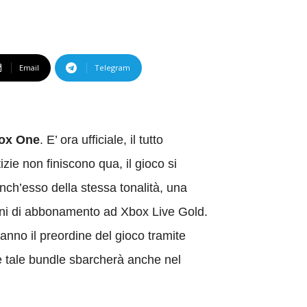
Email
Telegram
box One
. E’ ora ufficiale, il tutto
zie non finiscono qua, il gioco si
nch’esso della stessa tonalità, una
orni di abbonamento ad Xbox Live Gold.
nno il preordine del gioco tramite
e tale bundle sbarcherà anche nel