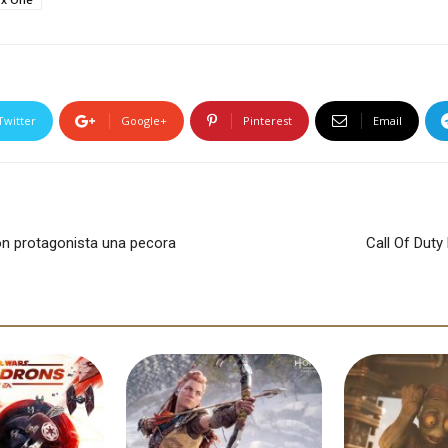
Twitter
Google+
Pinterest
Email
con protagonista una pecora
Call Of Duty 