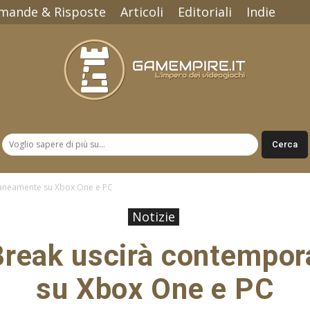
mande & Risposte
Articoli
Editoriali
Indie
Gamempire.it
aneamente su Xbox One e PC
Notizie
reak uscirà contempo
su Xbox One e PC