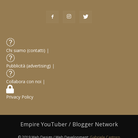
Chi siamo (contatti)
|
Pubblicità (advertising)
|
Collabora con noi
|
Privacy Policy
Empire YouTuber / Blogger Network
© 2019 Web Design / Web Development:
Gabriele Castoro