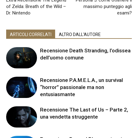
Extra Recensione The Legend
Persona 5: come ottenere il
of Zelda: Breath of the Wild –
massimo punteggio agli
Dr. Nintendo
esami?
ARTICOLI CORRELATI
ALTRO DALL'AUTORE
Recensione Death Stranding, l’odissea
dell’uomo comune
Recensione P.A.M.E.L.A., un survival
“horror” passionale ma non
entusiasmante
Recensione The Last of Us – Parte 2,
una vendetta struggente