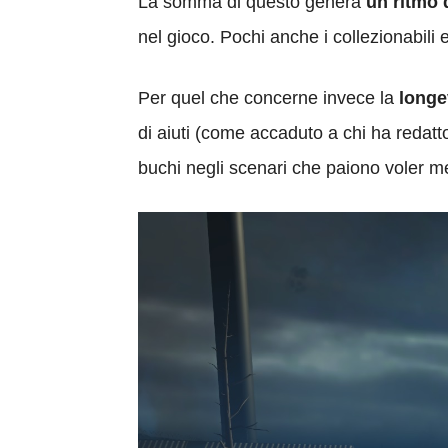
La somma di questo genera
un ritmo 
nel gioco. Pochi anche i collezionabili e
Per quel che concerne invece la
longev
di aiuti (come accaduto a chi ha redatto
buchi negli scenari che paiono voler m