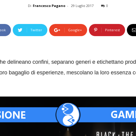
Di
Francesco Pagano
-
29 Luglio 2017
0
ook
Twitter
Google+
Pinterest
he delineano confini, separano generi e etichettano prodott
 loro bagaglio di esperienze, mescolano la loro essenza 