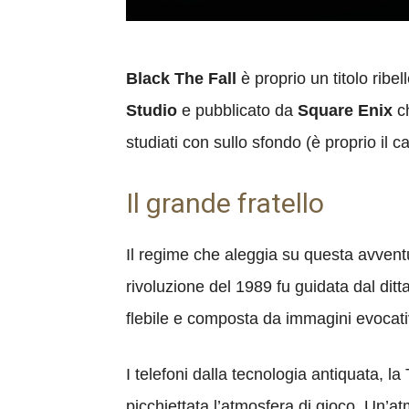
Black The Fall
è proprio un titolo rib
Studio
e pubblicato da
Square Enix
ch
studiati con sullo sfondo (è proprio il c
Il grande fratello
Il regime che aleggia su questa avventu
rivoluzione del 1989 fu guidata dal dit
flebile e composta da immagini evocativ
I telefoni dalla tecnologia antiquata, l
picchiettata l’atmosfera di gioco. Un’a