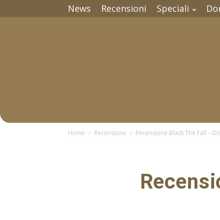
News
Recensioni
Speciali
Do
Home
Recensione
Recensione Black The Fall – Di
Recensio