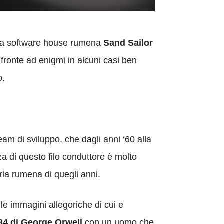
dalla software house rumena
Sand Sailor
fronte ad enigmi in alcuni casi ben
o.
am di sviluppo, che dagli anni ‘60 alla
za di questo filo conduttore è molto
ria rumena di quegli anni.
le immagini allegoriche di cui e
84 di George Orwell
con un uomo che