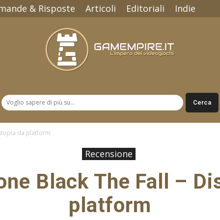
mande & Risposte
Articoli
Editoriali
Indie
Gamempire.it
stopia da platform
Recensione
ne Black The Fall – Di
platform