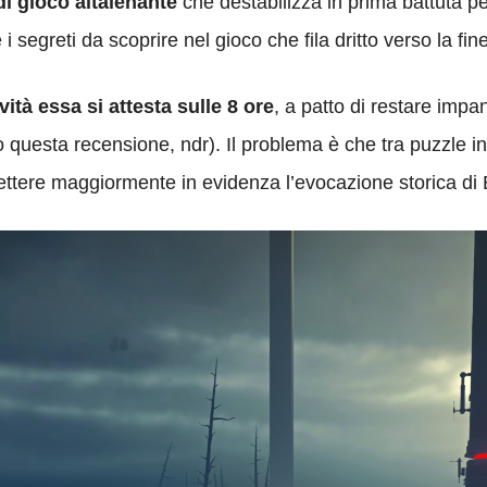
di gioco altalenante
che destabilizza in prima battuta p
 i segreti da scoprire nel gioco che fila dritto verso la fi
ità essa si attesta sulle 8 ore
, a patto di restare impan
 questa recensione, ndr). Il problema è che tra puzzle intr
ettere maggiormente in evidenza l’evocazione storica di 