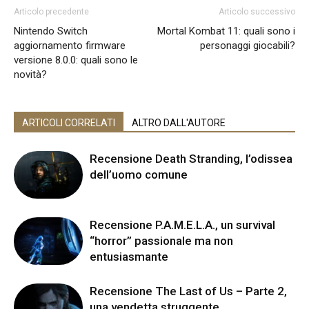
Articolo precedente
Articolo successivo
Nintendo Switch
Mortal Kombat 11: quali sono i
aggiornamento firmware
personaggi giocabili?
versione 8.0.0: quali sono le
novità?
ARTICOLI CORRELATI
ALTRO DALL'AUTORE
Recensione Death Stranding, l’odissea
dell’uomo comune
Recensione P.A.M.E.L.A., un survival
“horror” passionale ma non
entusiasmante
Recensione The Last of Us – Parte 2,
una vendetta struggente