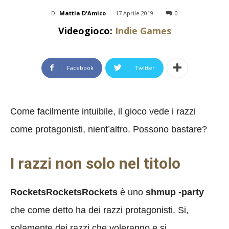
Di
Mattia D'Amico
-
17 Aprile 2019
0
Videogioco:
Indie Games
Facebook
Twitter
Come facilmente intuibile, il gioco vede i razzi
come protagonisti, nient’altro. Possono bastare?
I razzi non solo nel titolo
RocketsRocketsRockets
è uno
shmup -party
che come detto ha dei razzi protagonisti. Si,
solamente dei razzi che voleranno e si