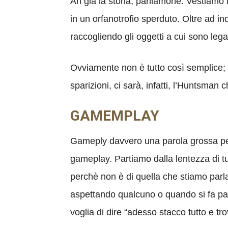
Ah già la storia, parliamone. Vestiamo 
in un orfanotrofio sperduto. Oltre ad i
raccogliendo gli oggetti a cui sono lega
Ovviamente non è tutto così semplice; il
sparizioni, ci sarà, infatti, l’Huntsman c
GAMEMPLAY
Gameply davvero una parola grossa per 
gameplay. Partiamo dalla lentezza di t
perchè non è di quella che stiamo parl
aspettando qualcuno o quando si fa part
voglia di dire “adesso stacco tutto e tr