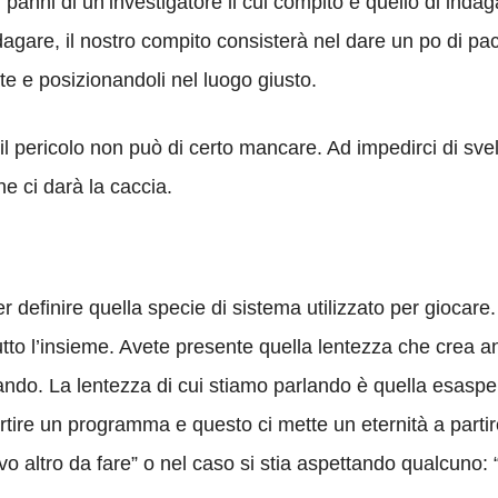
i panni di un’investigatore il cui compito è quello di ind
ndagare, il nostro compito consisterà nel dare un po di pa
te e posizionandoli nel luogo giusto.
 pericolo non può di certo mancare. Ad impedirci di svelar
he ci darà la caccia.
definire quella specie di sistema utilizzato per giocare
utto l’insieme. Avete presente quella lentezza che crea
ando. La lentezza di cui stiamo parlando è quella esasp
ire un programma e questo ci mette un eternità a partire.
ovo altro da fare” o nel caso si stia aspettando qualcuno: