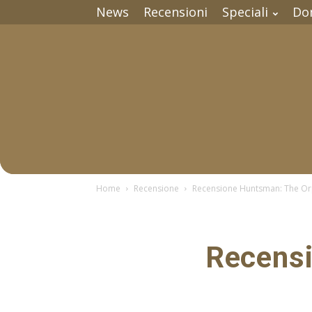
News
Recensioni
Speciali
Do
Home
Recensione
Recensione Huntsman: The O
Recens