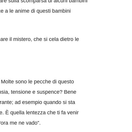
agare sulla scomparsa di alcuni bambini
ce a le anime di questi bambini
e il mistero, che si cela dietro le
. Molte sono le pecche di questo
 ansia, tensione e suspence? Bene
erante; ad esempio quando si sta
 È quella lentezza che ti fa venir
 “ora me ne vado”.