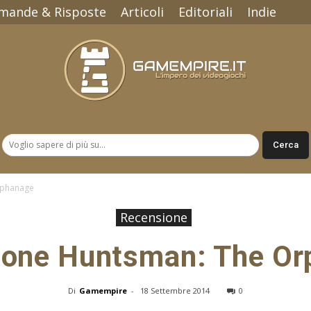
mande & Risposte
Articoli
Editoriali
Indie
Gamempire.it
rphanage
Recensione
ione Huntsman: The Or
Di
Gamempire
-
18 Settembre 2014
0