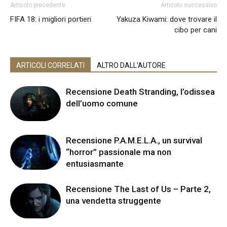
Articolo precedente
Articolo successivo
FIFA 18: i migliori portieri
Yakuza Kiwami: dove trovare il
cibo per cani
ARTICOLI CORRELATI
ALTRO DALL'AUTORE
Recensione Death Stranding, l’odissea
dell’uomo comune
Recensione P.A.M.E.L.A., un survival
“horror” passionale ma non
entusiasmante
Recensione The Last of Us – Parte 2,
una vendetta struggente