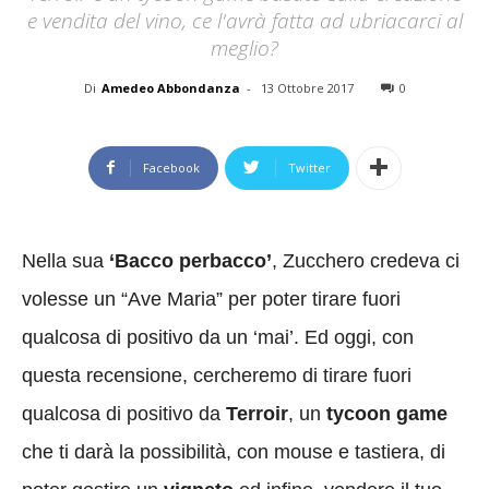
e vendita del vino, ce l'avrà fatta ad ubriacarci al
meglio?
Di
Amedeo Abbondanza
-
13 Ottobre 2017
0
Facebook
Twitter
Nella sua
‘Bacco perbacco’
, Zucchero credeva ci
volesse un “Ave Maria” per poter tirare fuori
qualcosa di positivo da un ‘mai’. Ed oggi, con
questa recensione, cercheremo di tirare fuori
qualcosa di positivo da
Terroir
, un
tycoon game
che ti darà la possibilità, con mouse e tastiera, di