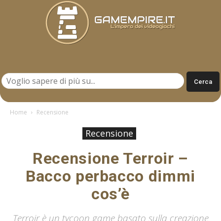
Gamempire.it
Home
Recensione
Recensione
Recensione Terroir –
Bacco perbacco dimmi
cos’è
Terroir è un tycoon game basato sulla creazione