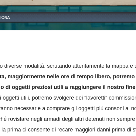
o diverse modalità, scrutando attentamente la mappa e s
ta, maggiormente nelle ore di tempo libero, potremo 
o di oggetti preziosi utili a raggiungere il nostro fine
 oggetti utili, potremo svolgere dei “lavoretti” commission
nno necessarie a comprare gli oggetti più consoni al no
 rovistare negli armadi degli altri detenuti non sempre fo
: la prima ci consente di recare maggiori danni prima di st