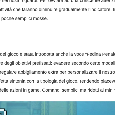
to nei nostri riguardi. Per ovviare ad una crescente atten
attività che faranno diminuire gradualmente l’indicatore. 
n poche semplici mosse.
no del gioco è stata introdotta anche la voce “Fedina Penal
e degli obiettivi prefissati: evadere secondo certe modalit
regalare abbigliamento extra per personalizzare il nostr
fetta sintonia con la tipologia del gioco, rendendo piacevol
delle azioni in game. Comandi semplici ma ridotti al min