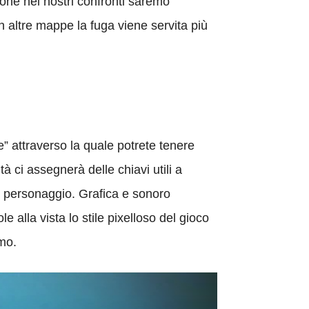
zione nei nostri confronti saremo
In altre mappe la fuga viene servita più
e” attraverso la quale potrete tenere
à ci assegnerà delle chiavi utili a
o personaggio. Grafica e sonoro
e alla vista lo stile pixelloso del gioco
imo.