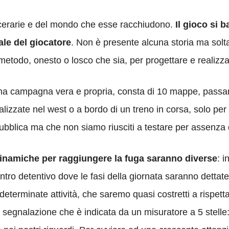
arcerarie e del mondo che esse racchiudono.
Il gioco si
uale del giocatore
. Non è presente alcuna storia ma soltan
metodo, onesto o losco che sia, per progettare e realizza
na campagna vera e propria, consta di 10 mappe, passando 
ealizzate nel west o a bordo di un treno in corsa, solo p
pubblica ma che non siamo riusciti a testare per assenza d
inamiche per raggiungere la fuga saranno diverse
: i
ntro detentivo dove le fasi della giornata saranno dettate
 determinate attività, che saremo quasi costretti a rispet
segnalazione che è indicata da un misuratore a 5 stelle: