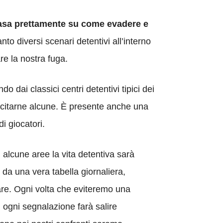
 basa prettamente su come evadere e
to diversi scenari detentivi all’interno
re la nostra fuga.
dai classici centri detentivi tipici dei
er citarne alcune. È presente anche una
i giocatori.
n alcune aree la vita detentiva sarà
 da una vera tabella giornaliera,
tare. Ogni volta che eviteremo una
 ogni segnalazione farà salire