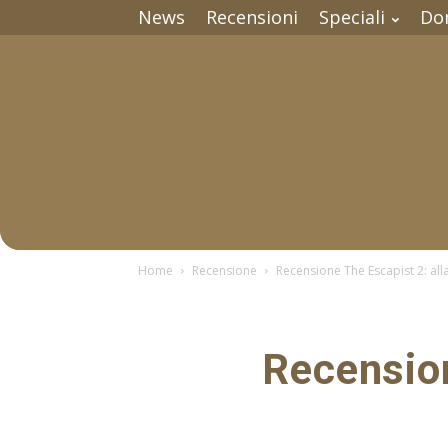
News
Recensioni
Speciali
Do
Home
Recensione
Recensione The Escapist 2: alla
Recension