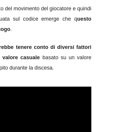
o del movimento del giocatore e quindi
ettuata sul codice emerge che q
uesto
luogo
.
vrebbe tenere conto
di diversi fattori
 valore casuale
basato su un valore
pito
durante la discesa.