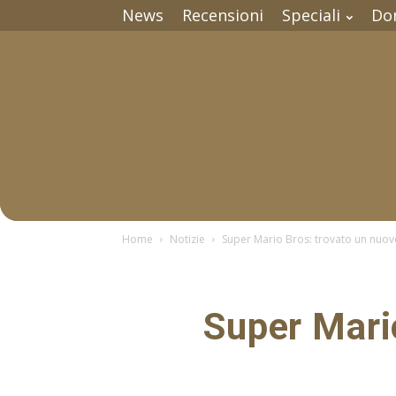
News
Recensioni
Speciali
Do
Home
Notizie
Super Mario Bros: trovato un nuov
Super Mario