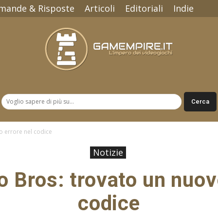
mande & Risposte
Articoli
Editoriali
Indie
Gamempire.it
o errore nel codice
Notizie
 Bros: trovato un nuov
codice