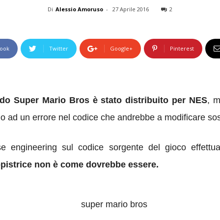
Di
Alessio Amoruso
-
27 Aprile 2016
2
ook
Twitter
Google+
Pinterest
do Super Mario Bros è stato distribuito per NES
, 
amo ad un errore nel codice che andrebbe a modificare sost
se engineering sul codice sorgente del gioco effett
pistrice non è come dovrebbe essere.