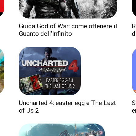
Guida God of War: come ottenere il
R
Guanto dell’Infinito
d
S
Uncharted 4: easter egg e The Last
e
of Us 2