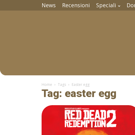
News
Recensioni
Speciali
Do
Home
Tags
Easter egg
Tag: easter egg