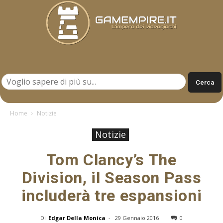
Gamempire.it
Home
Notizie
Notizie
Tom Clancy’s The
Division, il Season Pass
includerà tre espansioni
Di
Edgar Della Monica
-
29 Gennaio 2016
0