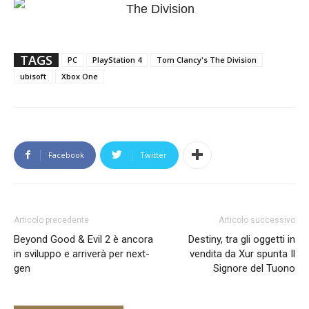
TAGS
PC
PlayStation 4
Tom Clancy's The Division
ubisoft
Xbox One
Facebook
Twitter
Articolo precedente
Articolo successivo
Beyond Good & Evil 2 è ancora
Destiny, tra gli oggetti in
in sviluppo e arriverà per next-
vendita da Xur spunta Il
gen
Signore del Tuono