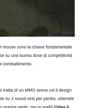
 del mouse sono la chiave fondamentale
e su una buona dose di competitività
gni combattimento.
si tratta di un MMO arena col il design
e su 3 round vinti per partita, otterrete
o questa veste, ma in realtà
l’idea è