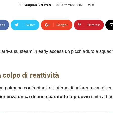
Di
Pasquale Del Prete
-
30 Settembre 2016
0
ook
Twitter
Google+
Pinterest
arriva su steam in early access un picchiaduro a squad
colpo di reattività
ori potranno confrontarsi all’interno di un’arena con dive
perienza unica di uno sparatutto top-down
unita ad un