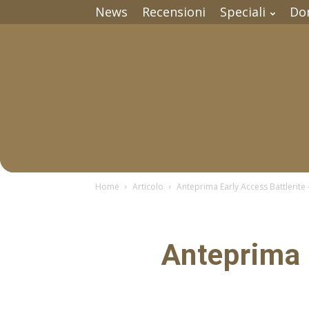
News
Recensioni
Speciali
Do
Home
Articolo
Anteprima Early Access Battlerite
Anteprima 