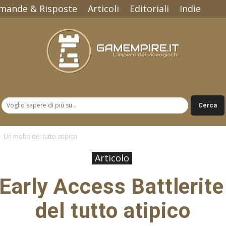
mande & Risposte
Articoli
Editoriali
Indie
Gamempire.it
 – Un moba del tutto atipico
Articolo
Early Access Battlerit
del tutto atipico