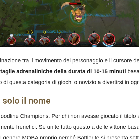
binazione tra il movimento del personaggio e il cursore
taglie adrenaliniche della durata di 10-15 minuti
basat
 di questa categoria di giochi o novizio a divertirsi in o
 solo il nome
 Bloodline Champions. Per chi non avesse giocato il titolo 
te frenetici. Se unite tutto questo a delle vittorie basat
l genere MOBA proprio perché Battlerite si presenta sott